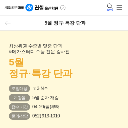
BETA
5월 정규·특강 단과
최상위권 수준별 맞춤 단과
&메가스터디 수능 전문 강사진
5월
정규·특강 단과
고3·N수
모집대상
5월 순차 개강
개강일
04. 20(월)부터
접수 기간
052) 913-1010
문의/상담