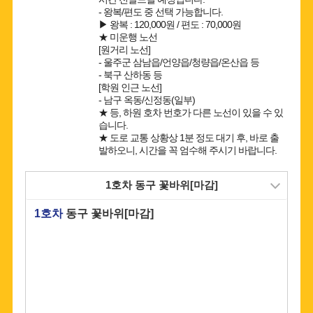
- 왕복/편도 중 선택 가능합니다.
▶ 왕복 : 120,000원 / 편도 : 70,000원
★ 미운행 노선
[원거리 노선]
- 울주군 삼남읍/언양읍/청량읍/온산읍 등
- 북구 산하동 등
[학원 인근 노선]
- 남구 옥동/신정동(일부)
★ 등, 하원 호차 번호가 다른 노선이 있을 수 있
습니다.
★ 도로 교통 상황상 1분 정도 대기 후, 바로 출
발하오니, 시간을 꼭 엄수해 주시기 바랍니다.
1호차
동구 꽃바위[마감]