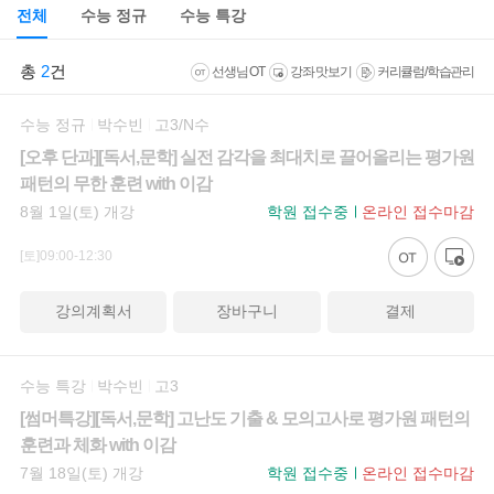
전체
수능 정규
수능 특강
총
2
건
선생님 OT
강좌 맛보기
커리큘럼/학습관리
수능 정규
박수빈
고3/N수
[오후 단과][독서,문학] 실전 감각을 최대치로 끌어올리는 평가원
패턴의 무한 훈련 with 이감
8월 1일(토) 개강
학원 접수중
온라인 접수마감
[토]09:00-12:30
강의계획서
장바구니
결제
수능 특강
박수빈
고3
[썸머특강][독서,문학] 고난도 기출 & 모의고사로 평가원 패턴의
훈련과 체화 with 이감
7월 18일(토) 개강
학원 접수중
온라인 접수마감