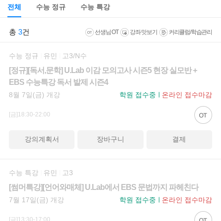
전체
수능 정규
수능 특강
총
3
건
선생님 OT
강좌 맛보기
커리큘럼/학습관리
수능 정규
유민
고3/N수
[정규][독서,문학] U.Lab 이감 모의고사 시즌5 현장 실모반 +
EBS 수능특강 독서 발제 시즌4
8월 7일(금) 개강
학원 접수중
온라인 접수마감
[금]18:30-22:00
강의계획서
장바구니
결제
수능 특강
유민
고3
[썸머특강][언어와매체] U.Lab에서 EBS 문법까지 파헤친다
7월 17일(금) 개강
학원 접수중
온라인 접수마감
[금]13:30-17:00