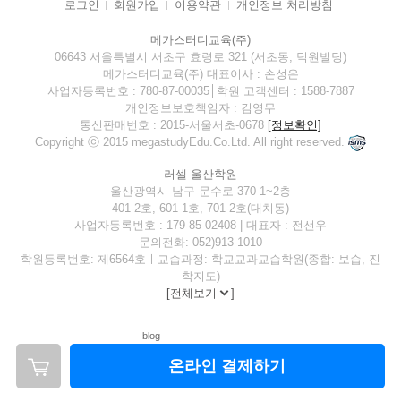
로그인
회원가입
이용약관
개인정보 처리방침
메가스터디교육(주)
06643 서울특별시 서초구 효령로 321 (서초동, 덕원빌딩)
메가스터디교육(주) 대표이사 : 손성은
사업자등록번호 : 780-87-00035│학원 고객센터 : 1588-7887
개인정보보호책임자 : 김영무
통신판매번호 : 2015-서울서초-0678
[정보확인]
Copyright ⓒ 2015 megastudyEdu.Co.Ltd. All right reserved.
러셀 울산학원
울산광역시 남구 문수로 370 1~2층
401-2호, 601-1호, 701-2호(대치동)
사업자등록번호 : 179-85-02408 | 대표자 : 전선우
문의전화: 052)913-1010
학원등록번호: 제6564호ㅣ교습과정: 학교교과교습학원(종합: 보습, 진
학지도)
[
전체보기
]
blog
온라인 결제하기