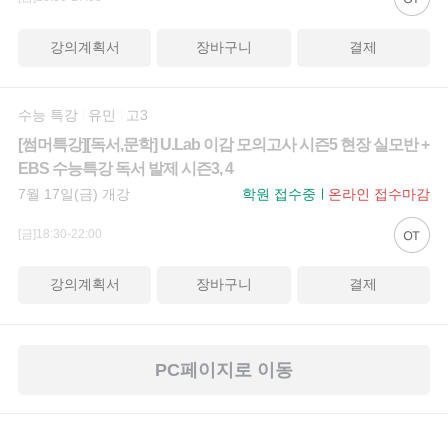
강의계획서
장바구니
결제
수능 특강
유민
고3
[썸머특강][독서,문학] U.Lab 이감 모의고사 시즌5 현장 실모반 +
EBS 수능특강 독서 발제 시즌3, 4
7월 17일(금) 개강
학원 접수중
온라인 접수마감
[금]18:30-22:00
강의계획서
장바구니
결제
PC페이지로 이동